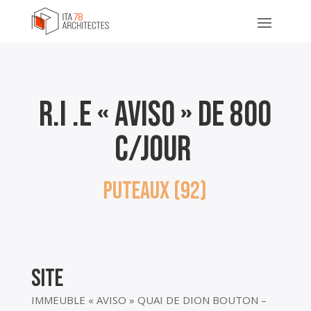
R.I .E « AVISO » DE
800
C/JOUR
PUTEAUX (92)
site
IMMEUBLE « AVISO » QUAI DE DION BOUTON –